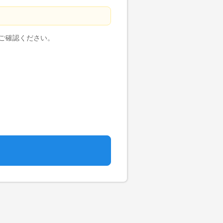
ご本人の同意を得ることなく、個人
ご確認ください。
づき対応します。
ます。
す。
必要な取引を行うため
よび選考過程における各種連絡のため
利用する場合があります。
話番号、所属、役職等、利用目的に照