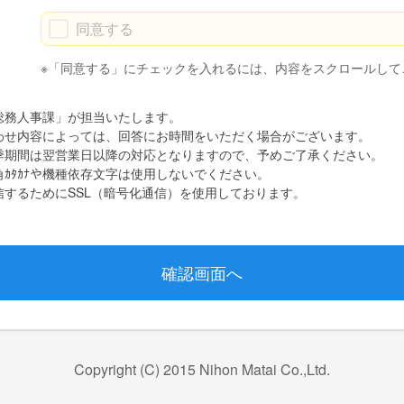
４．個人情報の第三者への提供について
同意する
法令により例外として認められている場合を除き、あらかじめ
情報を第三者に提供しません。
※「同意する」にチェックを入れるには、内容をスクロールして
５．ご本人からの請求について
ご本人からの個人情報の開示、訂正等の請求に対し、法令に基
総務人事課」が担当いたします。
わせ内容によっては、回答にお時間をいただく場合がございます。
６．継続的改善について
季期間は翌営業日以降の対応となりますので、予めご了承ください。
個人情報保護の取組みに関し、継続的に見直し、これを改善し
ｶﾀｶﾅや機種依存文字は使用しないでください。
個人情報保護法に基づく公表事項
するためにSSL（暗号化通信）を使用しております。
個人情報保護法に基づき、次の事項を公表します。
１．利用目的（法第18条・法第27条関連）
当社は、個人情報・保有個人データを、以下の目的で利用しま
(1) 当社が取り扱う商品の開発・製造・販売等の事業活動に
(2) 採用を志望する方の個人情報は、採用者選考の実施、お
(3) 当社にいただいた各種問い合わせへの対応のため
２．個人データの共同利用（法第23条第5項第3号、第6項関連）
Copyright (C) 2015 Nihon Matai Co.,Ltd.
当社は、上記１．(1) の利用目的の範囲で、個人データを共同
(1) 共同して利用する個人データの項目： 氏名、住所、電